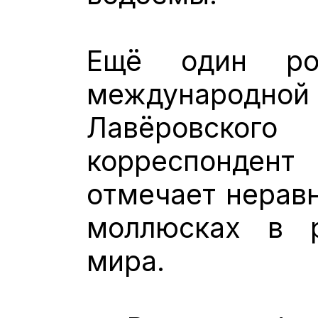
Ещё один рос
международной
Лавёровског
корреспондент
отмечает нерав
моллюсках в р
мира.