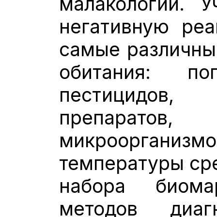
малакологии. У
негативную ре
самые различны
обитания: п
пестицидов, 
препарато
микрооргани
температуры сре
набора биом
методов диаг