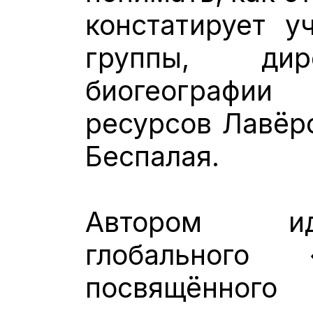
констатирует у
группы, дир
биогеографи
ресурсов Лавёр
Беспалая.
Автором ид
глобального 
посвящённог