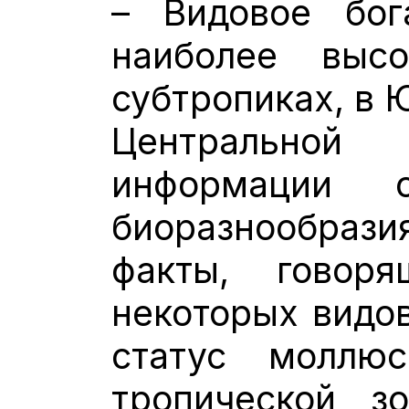
– Видовое бог
наиболее выс
субтропиках, в 
Центрально
информации 
биоразнообрази
факты, говор
некоторых видов
статус моллю
тропической з