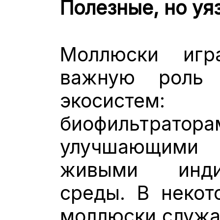
Полезные, но у
Моллюски игр
важную роль 
экосистем:
биофильтр
улучшающими
живыми инди
среды. В некот
моллюски служа