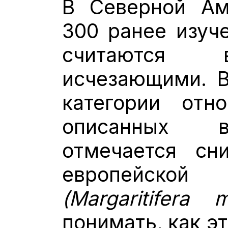
В Северной Ам
300 ранее изуч
считаются 
исчезающими. В
категории отн
описанных в
отмечается сн
европейск
(Мargaritifera ma
понимать, как э