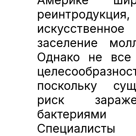
реинтроду
искусственн
заселение мол
Однако не все
целесообразнос
поскольку сущ
риск зараже
бактериям
Специалист