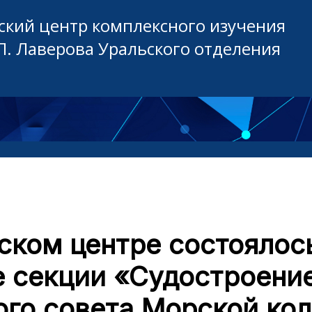
кий центр комплексного изучения
П. Лаверова Уральского отделения
ском центре состоялос
е секции «Судостроение
ого совета Морской кол