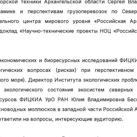
морской техники Архангельской области Сергей Вл
амике и перспективам грузоперевозок по Севе
тельного центра мирового уровня «Российская А
 доклад «Научно-технические проекты НОЦ «Российс
-экономических и биоресурсных исследований ФИЦК
гических вопросах (рисках) при перспективном
лого моря). Директор Института экологических проб
 экологического состояния экосистем северных 
ресурсов ФИЦКИА УрО РАН Юлия Владимировна Бес
сноводных моллюсков в западной части Российской А
 ответили на вопросы, интересующие аудиторию.