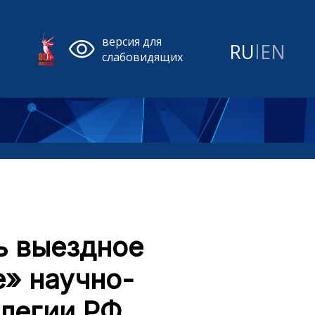
версия для
RU
|
EN
слабовидящих
ь выездное
» научно-
легии РФ,