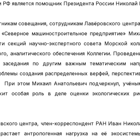
 РФ является помощник Президента России Николай
тникам совещания, сотрудникам Лавёровского центра
 «Северное машиностроительное предприятие» Миха
ти секций научно-экспертного совета Морской кол
ого, аналитического обеспечения Коллегии. Проведе
 заседания по другим важным тематическим нап
облемы создания распределенных верфей, перспекти
. При этом Михаил Анатольевич подчеркнул, учёны
жит особая роль в деле оценки экологических ри
вского центра, член-корреспондент РАН Иван Никол
астает антропогенная нагрузка на её экосистемы