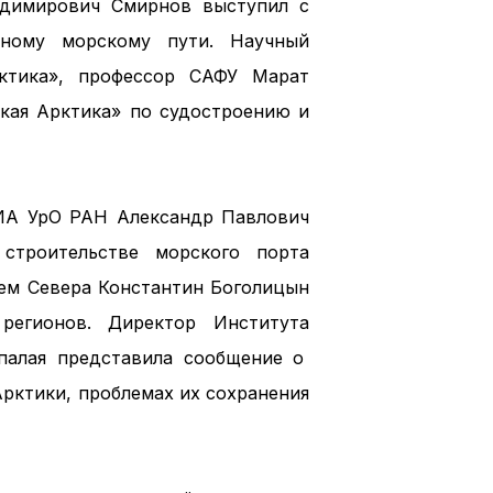
адимирович Смирнов выступил с
рному морскому пути. Научный
рктика», профессор САФУ Марат
кая Арктика» по судостроению и
ИА УрО РАН Александр Павлович
 строительстве морского порта
лем Севера Константин Боголицын
регионов. Директор Института
палая представила сообщение о
рктики, проблемах их сохранения