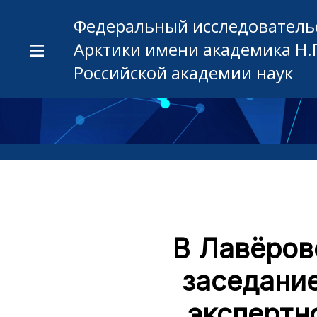
Федеральный исследовательс
Арктики имени академика Н.
Российской академии наук
В Лавёров
заседани
экспертн