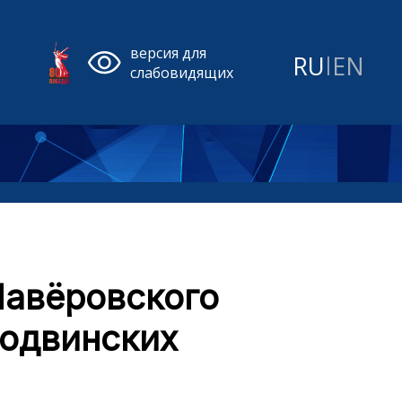
версия для
RU
|
EN
слабовидящих
Лавёровского
родвинских