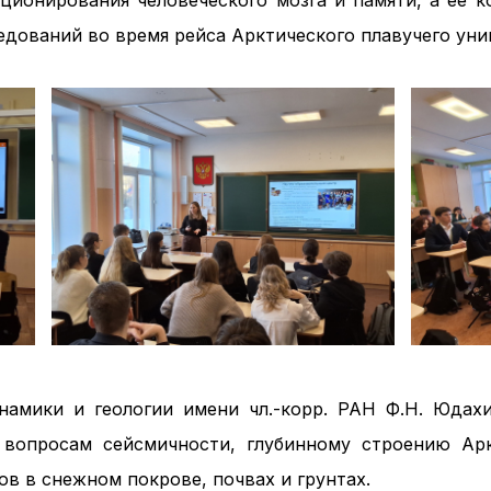
кционирования человеческого мозга и памяти, а ее к
дований во время рейса Арктического плавучего уни
намики и геологии имени чл.-корр. РАН Ф.Н. Юдах
я вопросам сейсмичности, глубинному строению Ар
в в снежном покрове, почвах и грунтах.