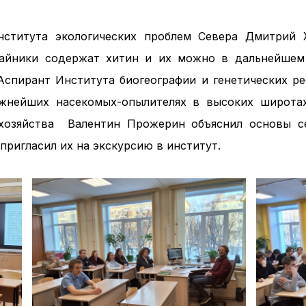
ститута экологических проблем Севера Дмитрий Ж
айники содержат хитин и их можно в дальнейшем 
Аспирант Института биогеографии и генетических р
жнейших насекомых-опылителях в высоких широтах
 хозяйства Валентин Прожерин объяснил основы се
пригласил их на экскурсию в институт.