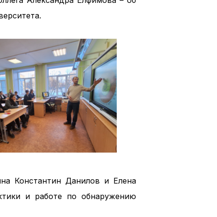
оллега Александра Елфимова – об
верситета.
ина Константин Данилов и Елена
ктики и работе по обнаружению