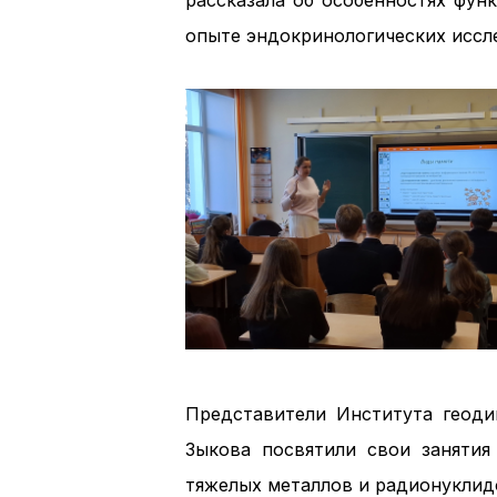
рассказала об особенностях фун
опыте эндокринологических иссле
Представители Института геоди
Зыкова посвятили свои заняти
тяжелых металлов и радионуклидо