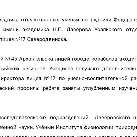
аздника отечественных ученых сотрудники Федераль
и имени академика Н.П. Лавёрова Уральского от
 лицея №17 Северодвинска.
й №45 Архангельска лицей города корабелов входит
сийских регионов. Учащиеся получают дополнитель
директора лицея №17 по учебно-воспитательной р
еский профиль: ребята заняты углубленным изуче
-исследовательских подразделений Лавёровского ц
енной науки. Учёный Института физиологии природ