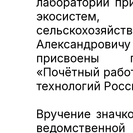
лаборатории пр
экосист
сельскохозяйс
Александров
присвоены п
«Почётный работ
технологий Рос
Вручение значко
ведомстве