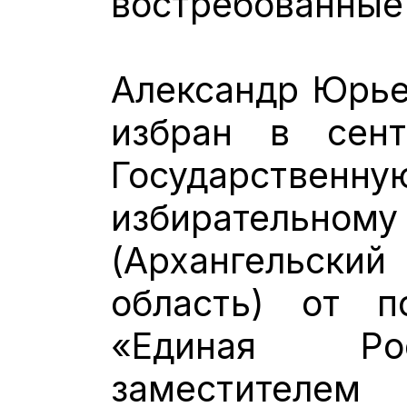
востребованные
Александр Юрье
избран в сен
Государстве
избирательн
(Архангельски
область) от п
«Единая Рос
заместителе