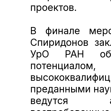
проектов.
В финале меро
Спиридонов за
УрО РАН обл
потенциалом,
высококвали
преданными наук
ведутся 