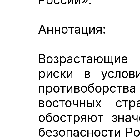
Аннотация:
Возрастающие
риски в услов
противоборс
восточных ст
обостряют знач
безопасности Р