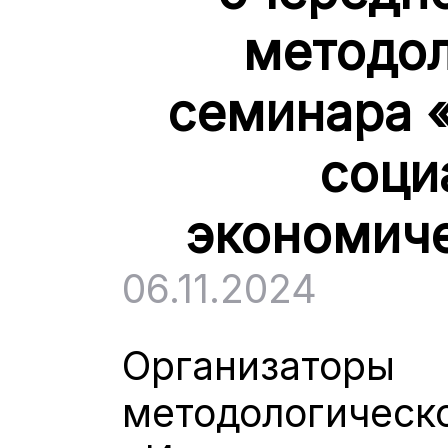
методол
семинара 
соци
экономиче
06.11.2024
Организа
методологич