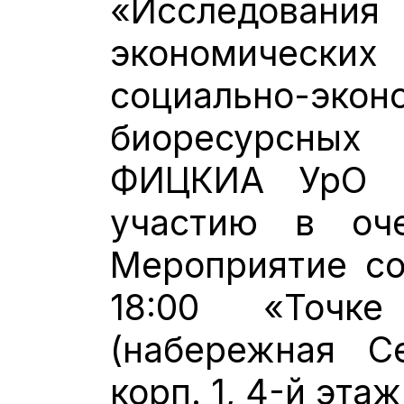
«Исследован
экономических
социально-э
биоресурсны
ФИЦКИА УрО 
участию в оче
Мероприятие со
18:00 «Точк
(набережная С
корп. 1, 4-й этаж,