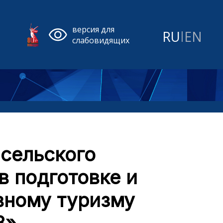
версия для
RU
|
EN
слабовидящих
сельского
в подготовке и
вному туризму