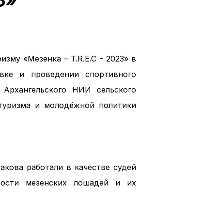
3»
му «Мезенка – T.R.E.C - 2023» в
вке и проведении спортивного
Архангельского НИИ сельского
 туризма и молодёжной политики
акова работали в качестве судей
ности мезенских лошадей и их