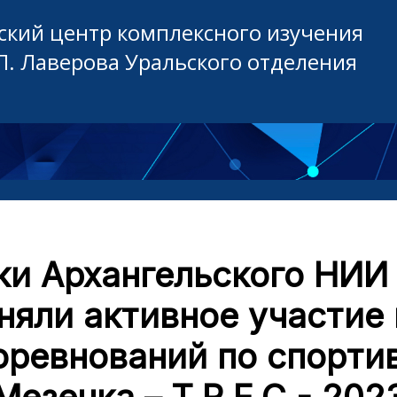
кий центр комплексного изучения
П. Лаверова Уральского отделения
ки Архангельского НИИ 
няли активное участие 
оревнований по спорти