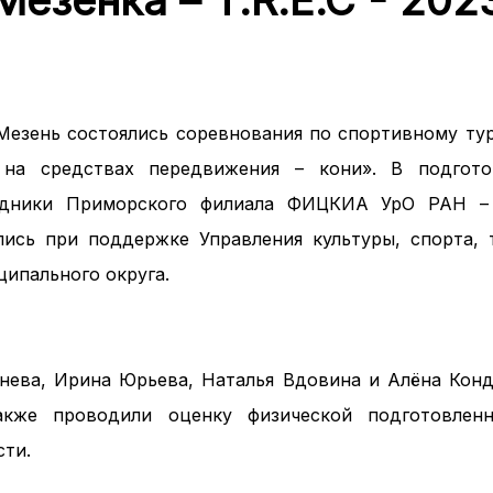
Мезенка – T.R.E.C - 202
езень состоялись соревнования по спортивному туриз
 на средствах передвижения – кони». В подгото
рудники Приморского филиала ФИЦКИА УрО РАН – 
ялись при поддержке Управления культуры, спорта,
ипального округа.
ева, Ирина Юрьева, Наталья Вдовина и Алёна Конд
акже проводили оценку физической подготовлен
ти.