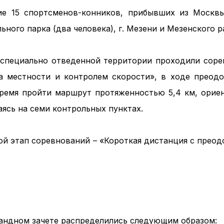
ие 15 спортсменов-конников, прибывших из Москв
ьного парка (два человека), г. Мезени и Мезенского р
 специально отведенной территории проходили соре
а местности и контролем скорости», в ходе преод
ремя пройти маршрут протяженностью 5,4 км, ориен
аясь на семи контрольных пунктах.
й этап соревнований – «Короткая дистанция с преод
мандном зачете распределились следующим образом: