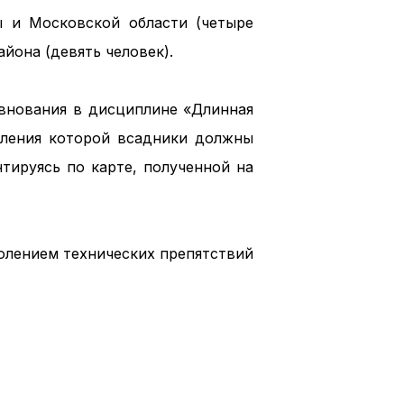
ы и Московской области (четыре
айона (девять человек).
внования в дисциплине «Длинная
оления которой всадники должны
тируясь по карте, полученной на
олением технических препятствий