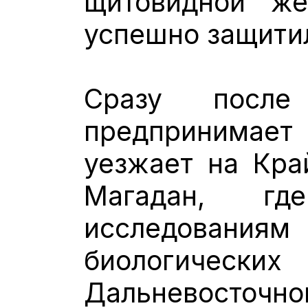
щитовидной же
успешно защитил 
Сразу после
предпринимае
уезжает на Кра
Магадан, гд
исследованиям
биологически
Дальневосточно