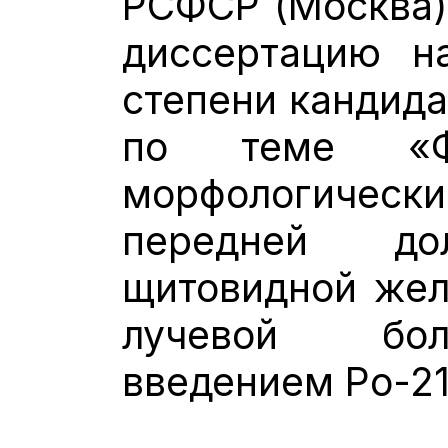
РСФСР (Москва),
диссертацию н
степени кандида
по теме «Фу
морфологиче
передней д
щитовидной жел
лучевой бол
введением Po-21