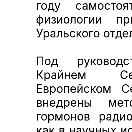
году самостоя
физиологии пр
Уральского отде
Под руковод
Крайнем Се
Европейском С
внедрены мет
гормонов ради
как в научных и