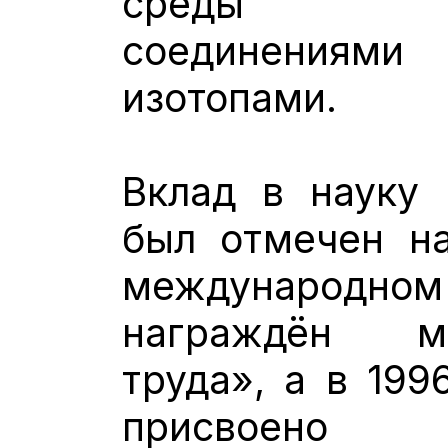
среды хлор
соединениями
изотопами.
Вклад в науку 
был отмечен н
международно
награждён м
труда», а в 199
присвое