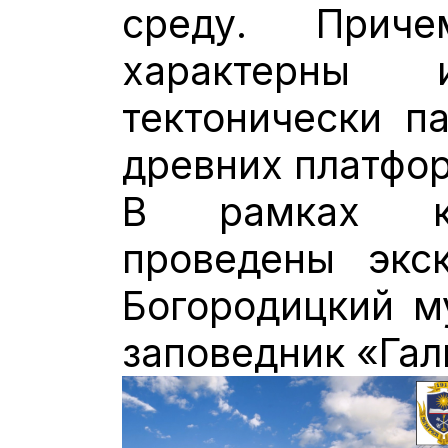
среду. Прич
характерны
тектонически п
древних платфо
В рамках ко
проведены экс
Богородицкий м
заповедник «Гал