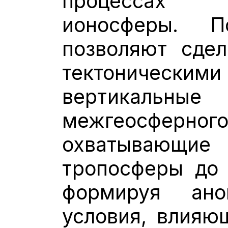
процессах 
ионосферы. П
позволяют сдел
тектоническими
вертикал
межгеосферног
охватывающие
тропосферы до
формируя ано
условия, влия