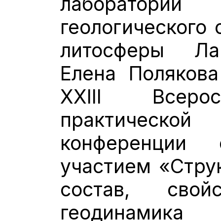
лаборатор
геологического 
литосферы Ла
Елена Полякова
XXIII Всеро
практичес
конференции
участием «Стру
состав, свой
геодинамика