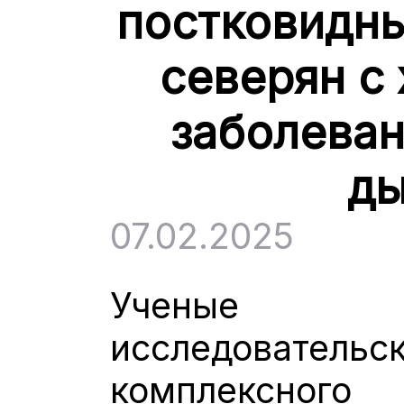
постковидны
северян с
заболеван
ды
07.02.2025
Ученые Ф
исследовате
комплексного