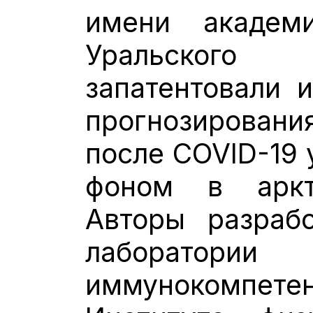
имени академ
Уральского
запатентовали 
прогнозиров
после COVID-19 
фоном в аркт
Авторы разраб
лаборатор
иммунокомпе