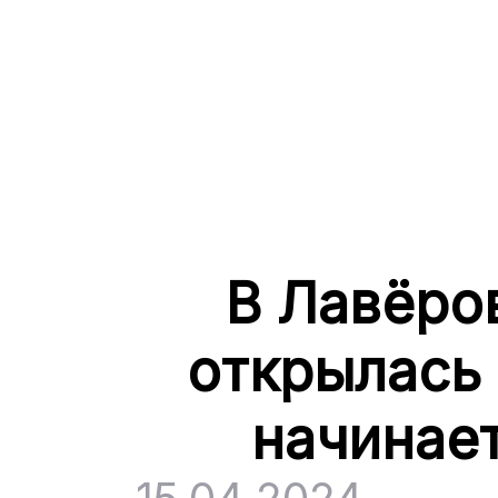
В Лавёро
открылась 
начинае