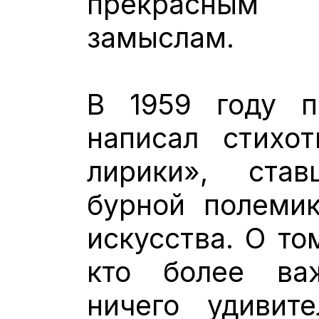
прекрасным 
замыслам.
В 1959 году п
написал стихо
лирики», став
бурной полеми
искусства. О то
кто более ва
ничего удивит