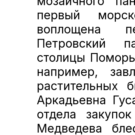
мозаичного па
первый морс
воплощена 
Петровский 
столицы Поморья
например, зав
растительных 
Аркадьевна Гус
отдела закупок
Медведева бле