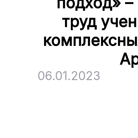
подход» –
труд уче
комплексны
Ар
06.01.2023