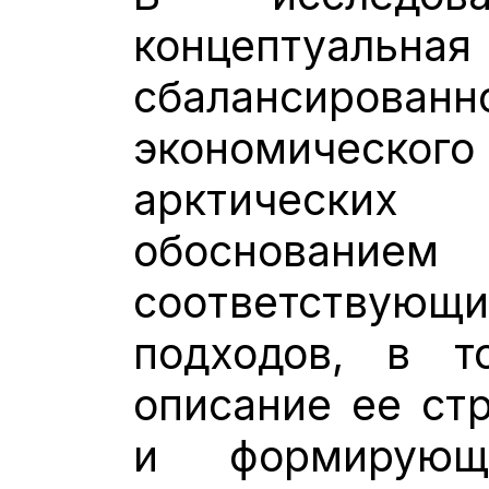
концептуа
сбалансирова
экономичес
арктически
обоснова
соответствую
подходов, в т
описание ее ст
и формирующ