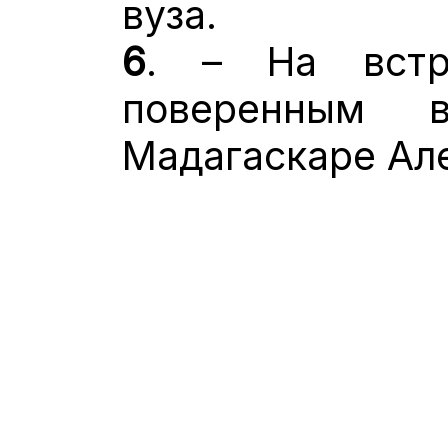
вуза.
6
. – На встр
поверенным
Мадагаскаре Ал