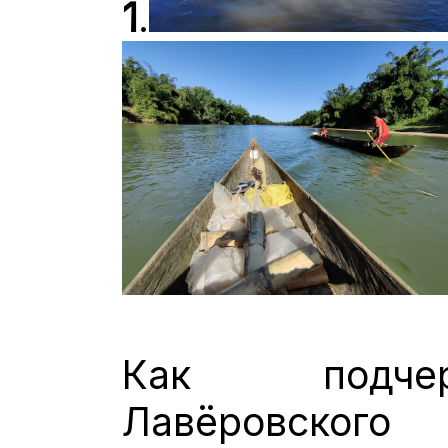
1
.
Как подчер
Лавёровског