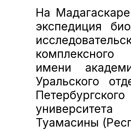
На Мадагаскаре
экспедиция био
исследовате
комплексного
имени академ
Уральского отд
Петербургског
университет
Туамасины (Респ