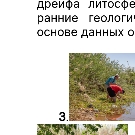
дрейфа литосф
ранние геолог
основе данных о
3
.