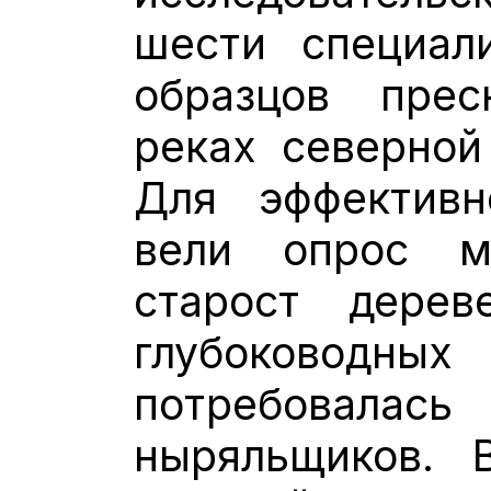
шести специал
образцов пре
реках северной
Для эффективн
вели опрос ме
старост дере
глубоководны
потребов
ныряльщиков. 