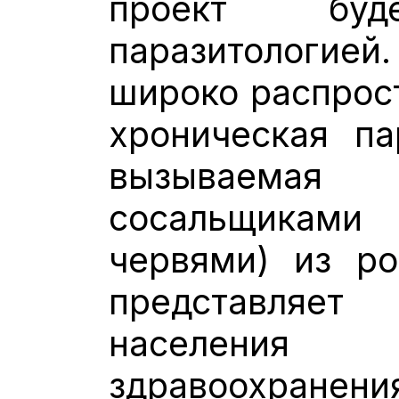
проект бу
паразитологие
широко распрос
хроническая па
вызываем
сосальщикам
червями) из р
представляе
населени
здравоохранени