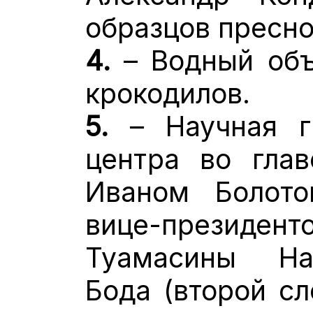
образцов пресн
4.
– Водный объ
крокодилов.
5.
– Научная гр
центра во глав
Иваном Болот
вице-президе
Туамасины Н
Бода (второй сл