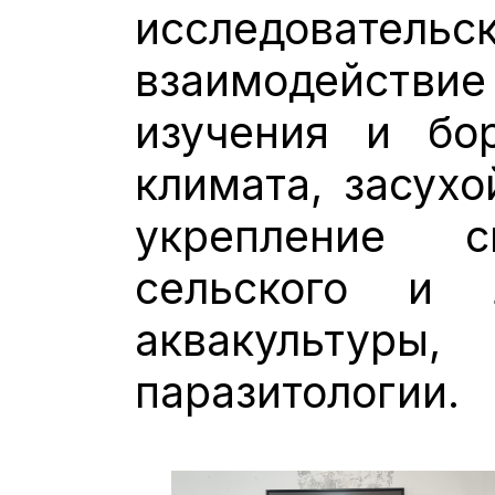
исследовате
взаимодейст
изучения и бо
климата, засухо
укрепление 
сельского и л
аквакульту
паразитологии.