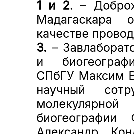
1 и 2
. – Добро
Мадагаскара 
качестве провод
3.
– Завлаборат
и биогеограф
СПбГУ Максим В
научный сотр
молекулярн
биогеографи
Александр Кон