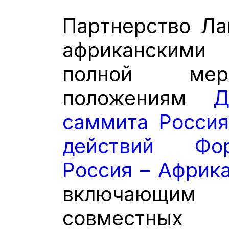
Партнерство Ла
африканским
полной мере
положениям
Д
саммита Росси
действий Фо
Россия – Африк
включающи
совмест