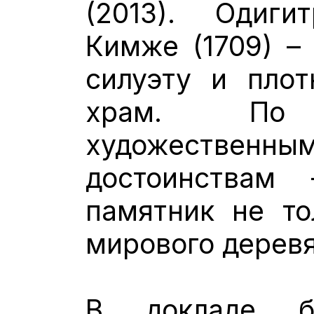
(2013). Одигит
Кимже (1709) –
силуэту и плот
храм. По т
художественны
достоинствам
памятник не то
мирового деревя
В докладе б