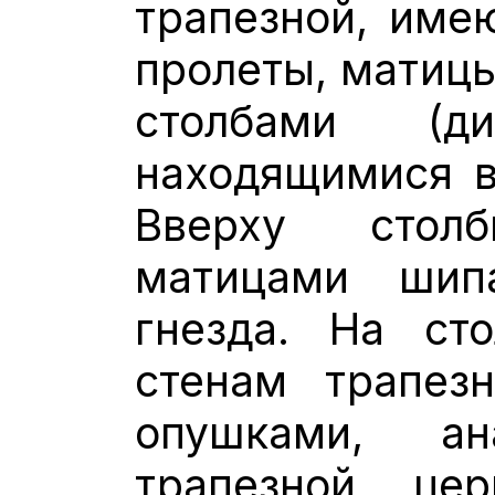
трапезной, име
пролеты, матиц
столбами (д
находящимися в
Вверху стол
матицами шип
гнезда. На ст
стенам трапез
опушками, ан
трапезной ц