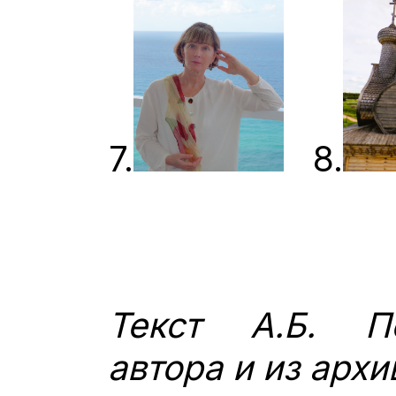
7.
8.
Текст А.Б. П
автора и из архи