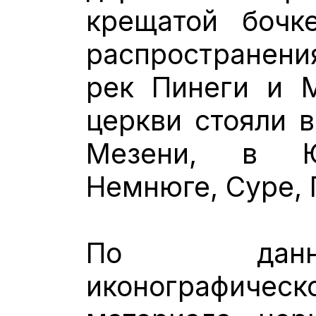
крещатой бочк
распространени
рек Пинеги и М
церкви стояли в
Мезени, в Ю
Немнюге, Суре,
По данн
иконографиче