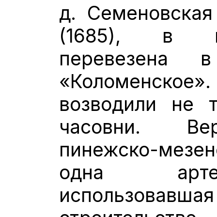
д. Семеновская
(1685), в н
перевезена в
«Коломенское
возводили не 
часовни. Вер
пинежско-мезен
одна арте
использовавш