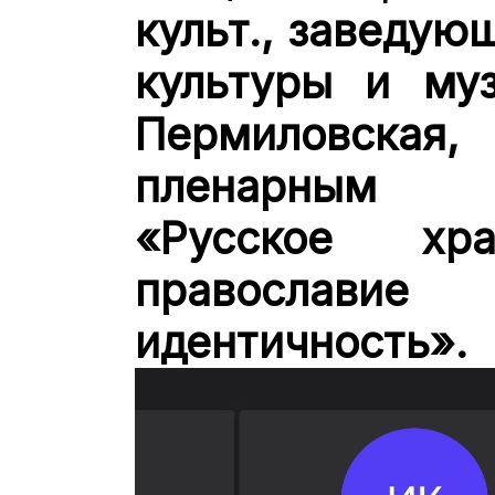
культ., заведую
культуры и муз
Пермиловска
пленарным о
«Русское хра
православие 
идентичность».