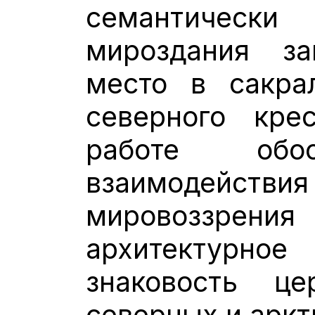
семантически
мироздания за
место в сакра
северного кре
работе обос
взаимодействи
мировоззрения
архитектурн
знаковость це
северных и аркт