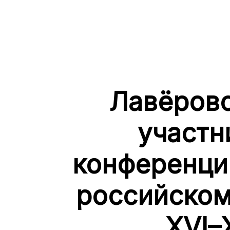
Лавёровс
участн
конференци
российском
XVI–