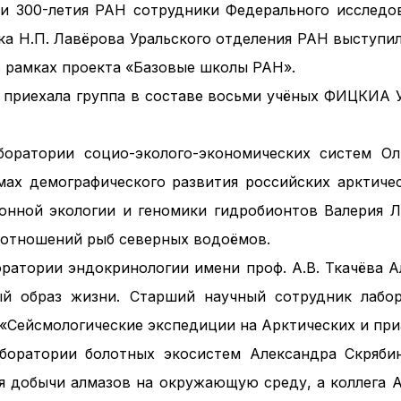
и 300-летия РАН сотрудники Федерального исследо
ка Н.П. Лавёрова Уральского отделения РАН выступил
в рамках проекта «Базовые школы РАН».
а приехала группа в составе восьми учёных ФИЦКИА
оратории социо-эколого-экономических систем Ол
мах демографического развития российских арктич
онной экологии и геномики гидробионтов Валерия Л
 отношений рыб северных водоёмов.
ратории эндокринологии имени проф. А.В. Ткачёва 
ый образ жизни. Старший научный сотрудник лабор
«Сейсмологические экспедиции на Арктических и при
боратории болотных экосистем Александра Скрябин
 добычи алмазов на окружающую среду, а коллега Ал