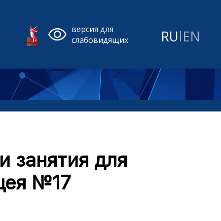
версия для
RU
|
EN
слабовидящих
и занятия для
цея №17