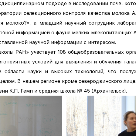
дисциплинарном подходе в исследовании почв, кото
ратории селекционного контроля качества молока 
ся молоко?», а младший научный сотрудник лабора
обной информацией о фауне мелких млекопитающих А
дставленной научной информации с интересом.
колы РАН» участвует 108 общеобразовательных орга
агоприятных условий для выявления и обучения тала
 области науки и высоких технологий, что послу
 целом. В нашем регионе кроме северодвинского лице
ни К.П. Гемп и средняя школа № 45 (Архангельск).