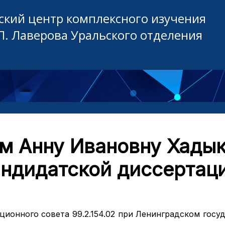
кий центр комплексного изучения
П. Лаверова Уральского отделения
м Анну Ивановну Хадык
андидатской диссертаци
ционного совета 99.2.154.02 при Ленинградском госу