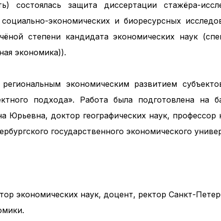
ть) состоялась защита диссертации стажёра-иссл
а социально-экономических и биоресурсных иссле
ёной степени кандидата экономических наук (специ
ная экономика)).
е региональным экономическим развитием субъекто
ктного подхода». Работа была подготовлена на
на Юрьевна, доктор географических наук, профессор
ербургского государственного экономического универ
тор экономических наук, доцент, ректор Санкт-Петер
омики.