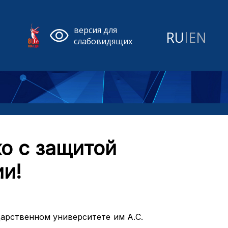
версия для
RU
|
EN
слабовидящих
о с защитой
и!
дарственном университете им А.С.