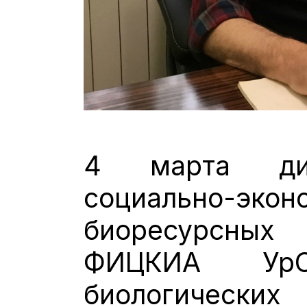
4 марта дир
социально-э
биоресурсны
ФИЦКИА Ур
биологически