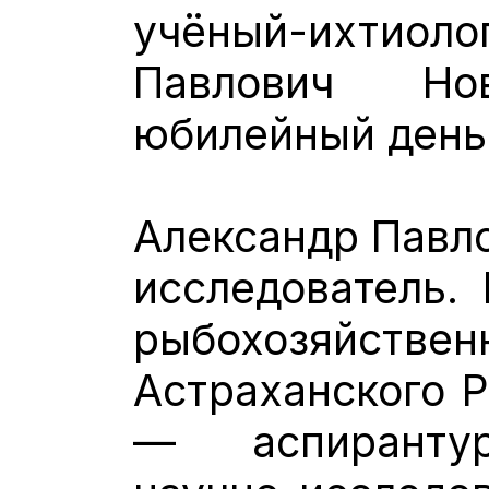
учёный-ихти
Павлович Но
юбилейный день
Александр Павл
исследователь. 
рыбохозяйст
Астраханского Р
— аспирантур