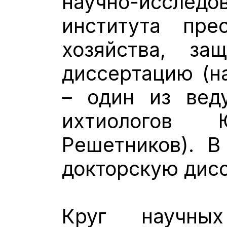
научно-исследов
института пре
хозяйства, за
диссертацию (н
– один из вед
ихтиологов 
Решетников). В
докторскую дис
Круг научны