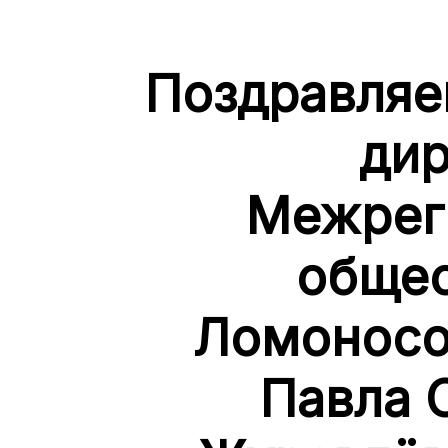
Поздравляе
дир
Межрег
общес
Ломоносо
Павла 