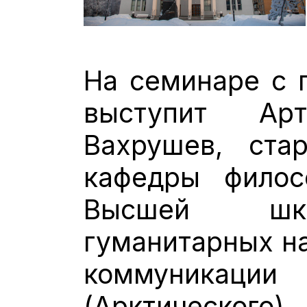
На семинаре с 
выступит Ар
Вахрушев, ста
кафедры филос
Высшей шко
гуманитарных н
коммуника
(Арктическо