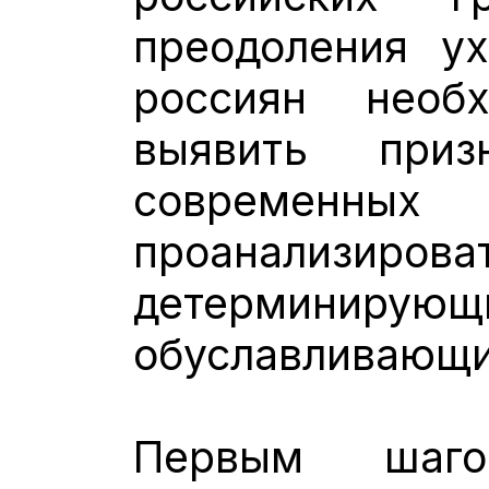
преодоления у
россиян необ
выявить при
современных
проанализи
детерминиру
обуславливающи
Первым шаг