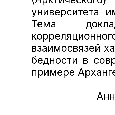
университета и
Тема доклад
корреляцио
взаимосвязей ха
бедности в сов
примере Арханге
Анн