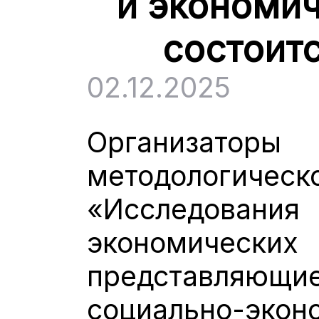
и экономич
состоитс
02.12.2025
Организа
методологич
«Исследован
экономиче
представля
социально-э