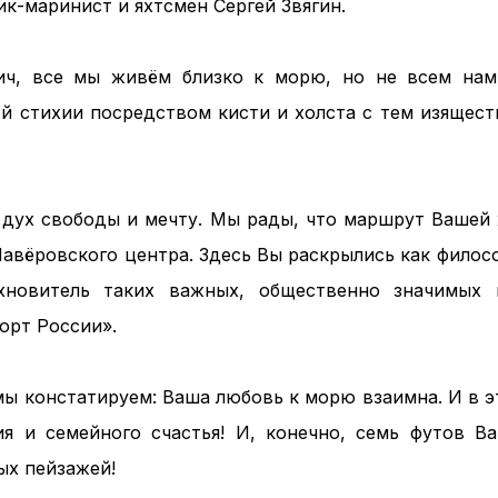
к-маринист и яхтсмен Сергей Звягин.
ич, все мы живём близко к морю, но не всем нам
ой стихии посредством кисти и холста с тем изящест
т дух свободы и мечту. Мы рады, что маршрут Вашей 
авёровского центра. Здесь Вы раскрылись как филос
хновитель таких важных, общественно значимых 
орт России».
мы констатируем: Ваша любовь к морю взаимна. И в э
ия и семейного счастья! И, конечно, семь футов В
ых пейзажей!