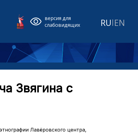
версия для
RU
|
EN
слабовидящих
ча Звягина с
этнографии Лавёровского центра,