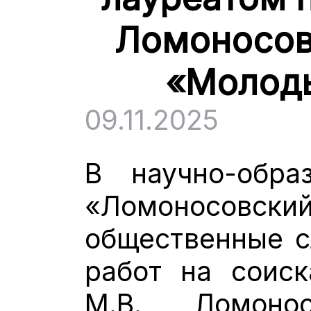
Ломоносов
«Молоды
09.11.2025
В научно-обра
«Ломоносовски
общественные с
работ на соис
М.В. Ломонос