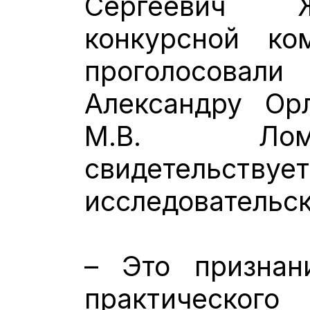
Сергеевич Ж
конкурсной ко
проголосовал
Александру Ор
М.В. Лом
свидетельствуе
исследовательс
– Это признан
практического