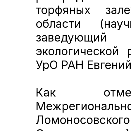
торфяных зале
области (науч
заведующий
экологической
УрО РАН Евгени
Как отме
Межрегиональн
Ломоносовск