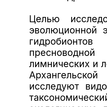
Целью исследо
эволюционной э
гидробионтов 
пресноводн
лимнических и л
Архангельско
исследуют видо
таксономич