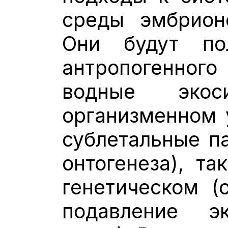
среды эмбрио
Они будут по
антропогенно
водные эко
организменном 
сублетальные п
онтогенеза), та
генетическом (
подавление э