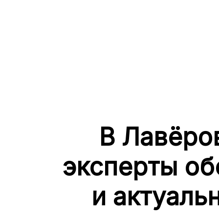
В Лавёро
эксперты об
и актуаль