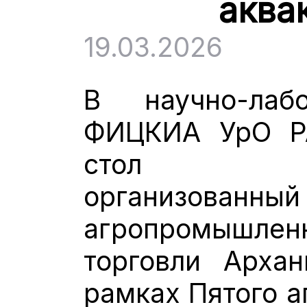
аква
19.03.2026
В научно-лаб
ФИЦКИА УрО Р
стол «Ак
организованн
агропромышле
торговли Архан
рамках Пятого а