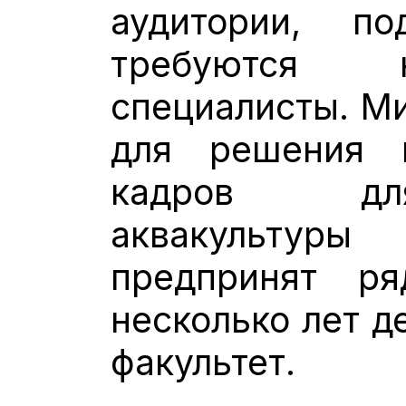
аудитории, по
требуются 
специалисты. Ми
для решения в
кадров дл
аквакультур
предпринят р
несколько лет д
факультет.