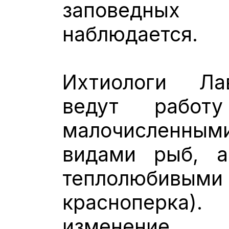
заповедных
наблюдается.
Ихтиологи Ла
ведут рабо
малочисленны
видами рыб, 
теплолюбивым
красноперка
изменение 