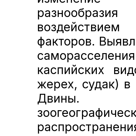
разнообразия
воздействие
факторов. Выяв
саморасселе
каспийских вид
жерех, судак) в
Двины. 
зоогеографиче
распрос