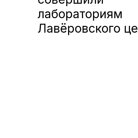
лаборатория
Лавёровского ц