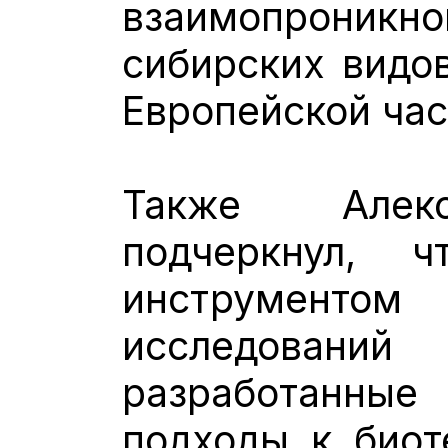
взаимопроникно
сибирских видо
Европейской час
Также Алекс
подчеркнул, ч
инструменто
исследований
разработанн
подходы к биот