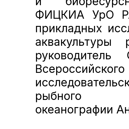
и биоресурс
ФИЦКИА УрО Р
прикладных исс
аквакультуры 
руководитель 
Всероссий
исследовател
рыбного 
океанографии А