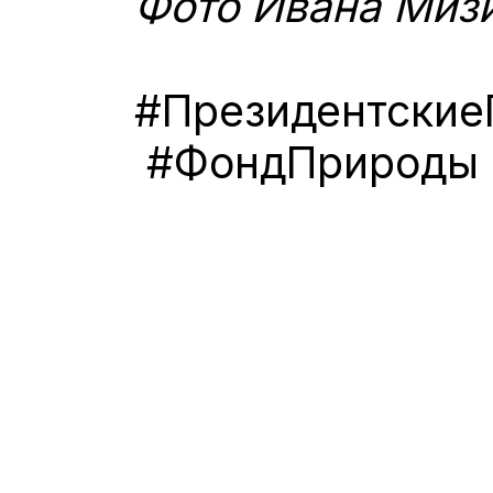
Фото Ивана Мизи
#Президентские
#ФондПрироды