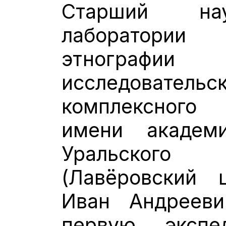
Старший нау
лаборатории
этнографии
исследовате
комплексного
имени академ
Уральского
(Лавёровский ц
Иван Андреев
первую эксп