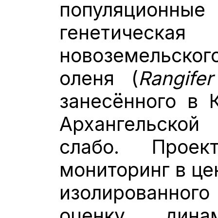
популяционные
генетичес
новоземельског
оленя (
Rangife
занесённого в 
Архангельской
слабо. Проек
мониторинг в це
изолированно
оценку дина