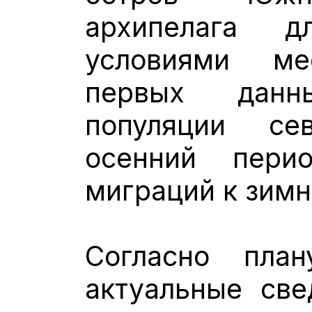
архипелага 
условиями м
первых данн
популяции с
осенний пери
миграций к зим
Согласно пла
актуальные све