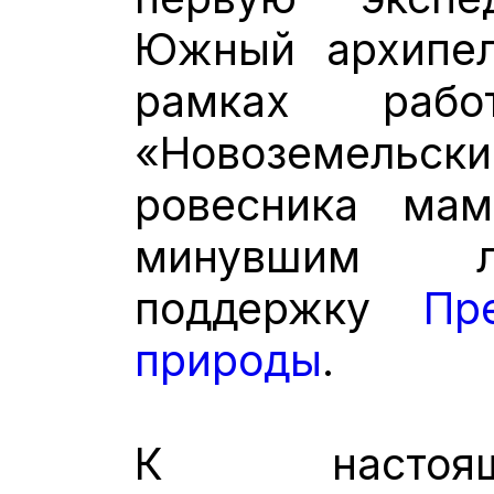
Южный архипел
рамках раб
«Новоземельск
ровесника мам
минувшим л
поддержку
Пр
природы
.
К настоя