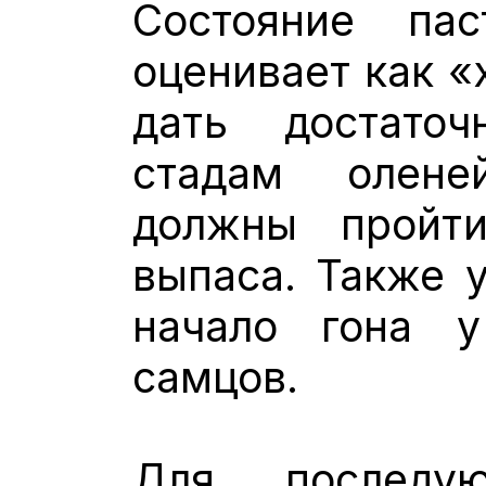
Состояние па
оценивает как «
дать достато
стадам олене
должны пройт
выпаса. Также 
начало гона 
самцов.
Для последую