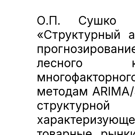
О.П. Сушко п
«Структурный а
прогнозировани
лесного к
многофакторно
методам ARIMA/
структурной
характеризу
товарные рынки