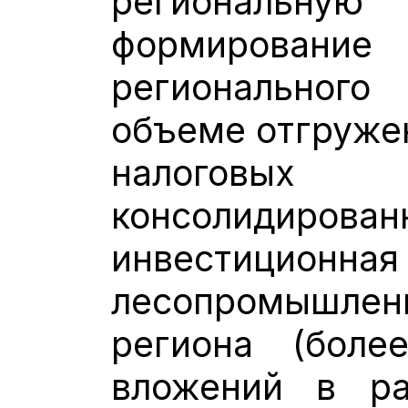
региональн
формирование
региональног
объеме отгруже
налоговых 
консолидирован
инвестицион
лесопромышл
региона (бол
вложений в ра