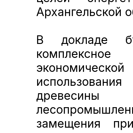
Архангельской о
В докладе бу
комплексно
экономическ
использован
древесин
лесопромышлен
замещения при